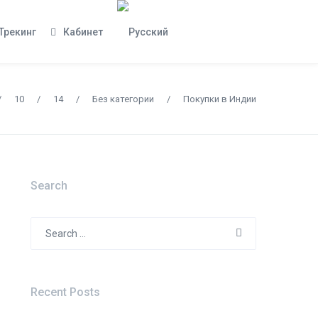
Трекинг
Кабинет
/
10
/
14
/
Без категории
/
Покупки в Индии
Search
Search
for:
Recent Posts