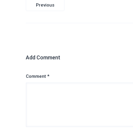
Навигация
Previous
по
записям
Add Comment
Comment *