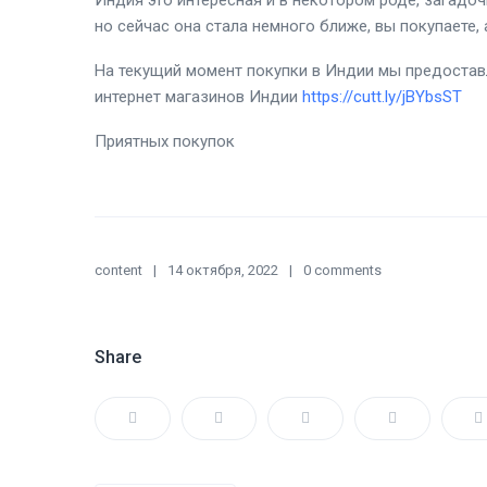
Индия это интересная и в некотором роде, загадоч
но сейчас она стала немного ближе, вы покупаете,
На текущий момент покупки в Индии мы предоставл
интернет магазинов Индии
https://cutt.ly/jBYbsST
Приятных покупок
content
14 октября, 2022
0 comments
Share