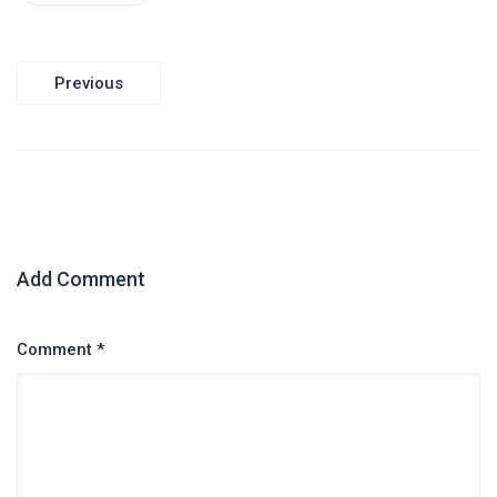
Navegación
Previous
de
entradas
Add Comment
Comment *