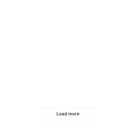
ОДЯГ ТА ВЗУТТЯ
Damart
ВСЕ ДЛЯ ДОМУ
,
ОДЯГ ТА ВЗУТТЯ
Estée Lauder
КОСМЕТИКА
Load more