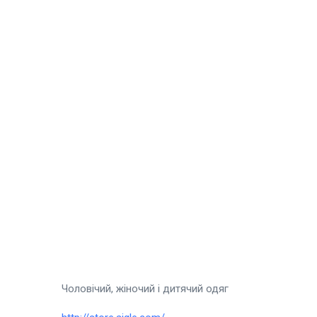
ОДЯГ ТА ВЗУТТЯ
La Redoute
ВСЕ ДЛЯ ДОМУ
,
ОДЯГ ТА ВЗУТТЯ
Jacadi
ВСЕ ДЛЯ ДІТЕЙ
,
ОДЯГ ТА ВЗУТТЯ
Чоловічий, жіночий і дитячий одяг