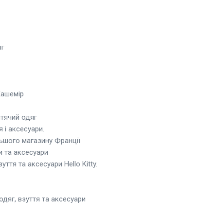
яг
Кашемір
итячий одяг
я і аксесуари.
ьшого магазину Франції
и та аксесуари
уття та аксесуари Hello Kitty.
одяг, взуття та аксесуари