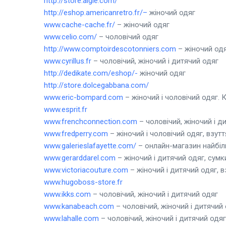
http://store.aigle.com/
http://eshop.americanretro.fr/
–
жіночий одяг
www.cache-cache.fr/
– жіночий одяг
www.celio.com/
– чоловічий одяг
http://www.
comptoirdescotonniers.com
– жіночий од
www.cyrillus.fr
– чоловічий, жіночий і дитячий одяг
http://dedikate.com/eshop/-
жіночий одяг
http://store.dolcegabbana.com/
www.eric-bompard.com
– жіночий і чоловічий одяг. 
www.esprit.fr
www.frenchconnection.com
– чоловічий, жіночий і д
www.fredperry.com
– жіночий і чоловічий одяг, взутт
www.galerieslafayette.com/
– онлайн-магазин найбіл
www.gerarddarel.com
– жіночий і дитячий одяг, сумк
www.victoriacouture.com
– жіночий і дитячий одяг, вз
www.hugoboss-store.fr
www.ikks.com
– чоловічий, жіночий і дитячий одяг
www.kanabeach.com
– чоловічий, жіночий і дитячий 
www.lahalle.com
– чоловічий, жіночий і дитячий одяг